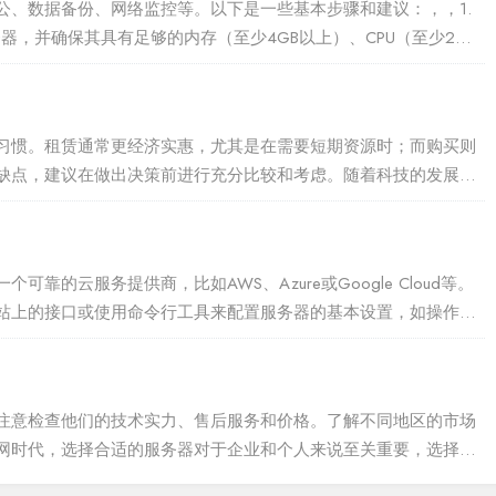
公、数据备份、网络监控等。以下是一些基本步骤和建议：，，1.
器，并确保其具有足够的内存（至少4GB以上）、CPU（至少2
择合适的Linux发行版...
习惯。租赁通常更经济实惠，尤其是在需要短期资源时；而购买则
缺点，建议在做出决策前进行充分比较和考虑。随着科技的发展，
器的租赁和购买作为企业 IT 的重要决策...
的云服务提供商，比如AWS、Azure或Google Cloud等。
站上的接口或使用命令行工具来配置服务器的基本设置，如操作系
。随着互联网的飞速发展，越...
注意检查他们的技术实力、售后服务和价格。了解不同地区的市场
网时代，选择合适的服务器对于企业和个人来说至关重要，选择国
运营成本，以下是一些关于国外服务器购买的好建...